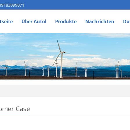
 39183099071
tseite
Über Autol
Produkte
Nachrichten
Do
omer Case