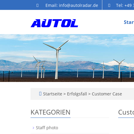
Email: info@autolradar.de
Tel: +49
Star
Startseite
>
Erfolgsfall
>
Customer Case
KATEGORIEN
Cust
Staff photo