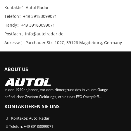
Kontakte：Autol Radar
Telefon：+49 39183099071
Handy：+49 39183099071
Postfach：info@autolradar.de
Adresse： Parchauer Str. 102C, 39126 Magdeburg, Germany
ABOUT US
In den 1940er Jahren, vor dem Hintergrund des in vollem Gange
befindlichen Zweiten Weltkriegs, erhielt das FFO Oberpfaff...
KONTAKTIEREN SIE UNS
Kontakte: Autol Radar
Telefon: +49 39183099071