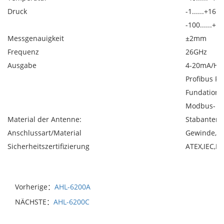
Druck
-1......+16b
-100......+
Messgenauigkeit
±2mm
Frequenz
26GHz
Ausgabe
4-20mA/HART
Profibus PA
Fundation 
Modbus-
#
Material der Antenne:
Stabantenn
Anschlussart/Material
Gewinde, A
Sicherheitszertifizierung
ATEX,IEC,FM
Vorherige：
AHL-6200A
NÄCHSTE：
AHL-6200C