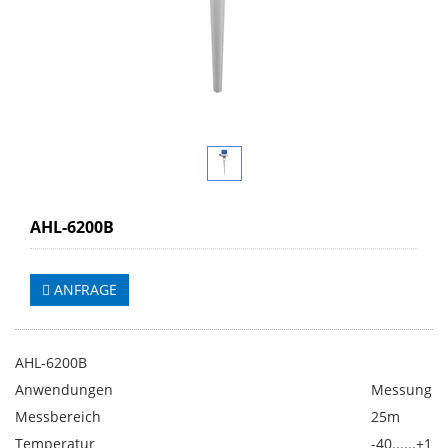
AHL-6200B
ANFRAGE
AHL-6200B
Anwendungen
Messung vo
Messbereich
25m
Temperatur
-40......+15