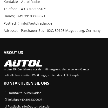
Kontakte：Autol Radar
Telefon：+49 39183099071
Handy：+49 39183099071
Postfach：info@autolradar.de
Adresse： Parchauer Str. 102C, 39126 Magdeburg, Germany
ABOUT US
In den 1940er Jahren, vor dem Hintergrund des in vollem Gange
befindlichen Zweiten Weltkriegs, erhielt das FFO Oberpfaff...
KONTAKTIEREN SIE UNS
Kontakte: Autol Radar
Telefon: +49 39183099071
Postfach:
info@autolradar.de